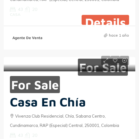
43
20
CASA
Details
hace 1 año
Agente De Venta
For Sale
For Sale
Casa En Chía
Vivenza Club Residencial, Chía, Sabana Centro,
Cundinamarca, RAP (Especial) Central, 250001, Colombia
43
20