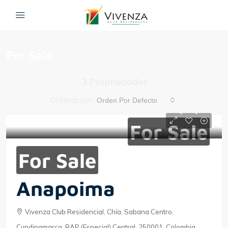
For Sale
3 Propriedades
Ordenar por:
Orden Por Defecto
For Sale
For Sale
Anapoima
Vivenza Club Residencial, Chía, Sabana Centro,
Cundinamarca, RAP (Especial) Central, 250001, Colombia